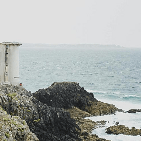
Exporter les lignes sélectionnées
Exporter toutes les colonnes
Exporter uniquement les colonnes affichées
Menu
Ajoutez un logo, un bouton, des réseaux sociaux
Cliquez pour éditer
Accueil
▴
▾
Activités
▴
▾
Nous trouver
▴
▾
Nous contacter
▴
▾
Se connecter
?>
Images de la page d'accueil